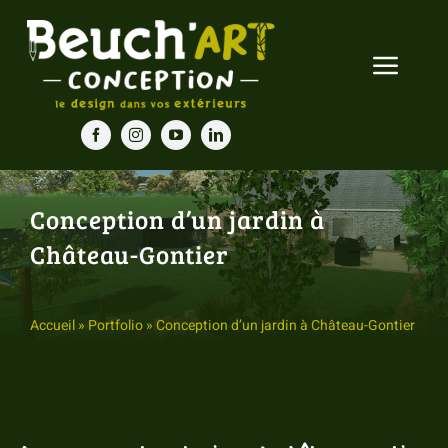
Passer
au
Toggle
contenu
Navigat
Accueil
Nos prestations
Conception d’un jardin à
Château-Gontier
Nos réalisations
Blog
Accueil
»
Portfolio
»
Conception d’un jardin à Château-Gontier
Contact