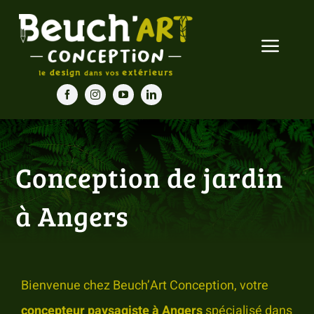
Passer
au
Toggle
contenu
Navigat
Accueil
Nos prestations
Conception de jardin
Nos réalisations
à Angers
Blog
Contact
Bienvenue chez Beuch’Art Conception, votre
concepteur paysagiste à Angers
spécialisé dans