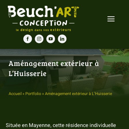
Passer
au
Toggle
contenu
Navigat
Accueil
Nos prestations
Aménagement extérieur à
L’Huisserie
Nos réalisations
Blog
Accueil
»
Portfolio
»
Aménagement extérieur à L’Huisserie
Contact
Située en Mayenne, cette résidence individuelle