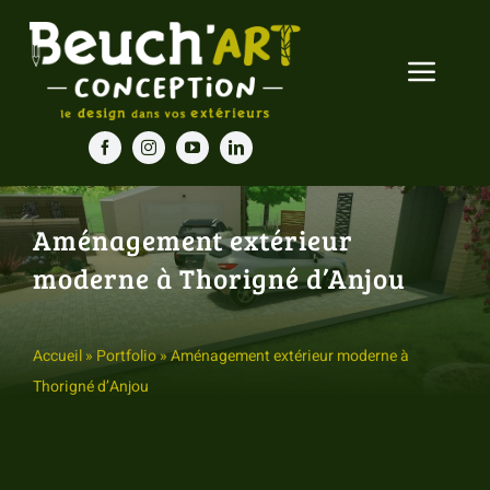
Passer
au
Toggle
contenu
Navigat
Accueil
Nos prestations
Aménagement extérieur
moderne à Thorigné d’Anjou
Nos réalisations
Blog
Accueil
»
Portfolio
»
Aménagement extérieur moderne à
Thorigné d’Anjou
Contact