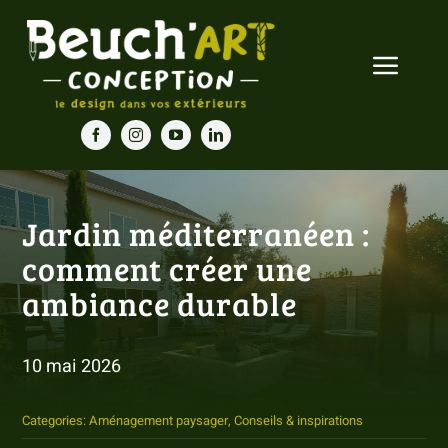
Passer
au
Toggle
contenu
Navigat
Accueil
Nos prestations
Jardin méditerranéen :
comment créer une
Nos réalisations
ambiance durable
Blog
10 mai 2026
Contact
Categories:
Aménagement paysager
,
Conseils & inspirations